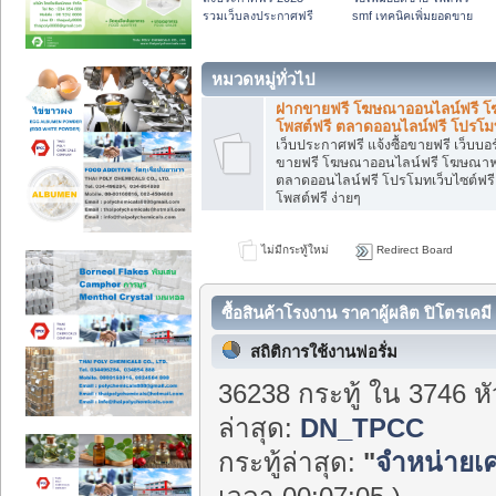
รวมเว็บลงประกาศฟรี
smf เทคนิคเพิ่มยอดขาย
หมวดหมู่ทั่วไป
ฝากขายฟรี โฆษณาออนไลน์ฟรี 
โพสต์ฟรี ตลาดออนไลน์ฟรี โปรโมท
เว็บประกาศฟรี แจ้งซื้อขายฟรี เว็บบ
ขายฟรี โฆษณาออนไลน์ฟรี โฆษณาฟร
ตลาดออนไลน์ฟรี โปรโมทเว็บไซต์ฟรี
โพสต์ฟรี ง่ายๆ
ไม่มีกระทู้ใหม่
Redirect Board
ซื้อสินค้าโรงงาน ราคาผู้ผลิต ปิโตรเคมี 
สถิติการใช้งานฟอรั่ม
36238 กระทู้ ใน 3746 ห
ล่าสุด:
DN_TPCC
กระทู้ล่าสุด:
"
จำหน่ายเค