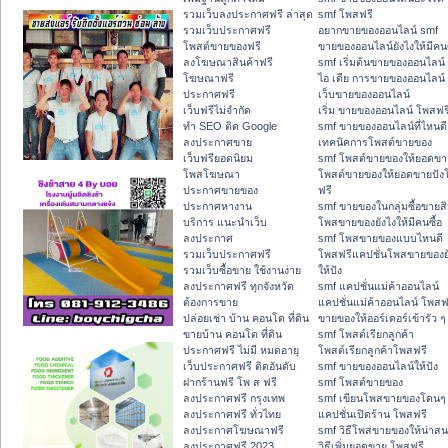
รวมเว็บลงประกาศฟรี ล่าสุด
smf โพสฟรี
รวมเว็บประกาศฟรี
อยากขายของออนไลน์ smf
โพสต์ขายของฟรี
ขายของออนไลน์ยังไงให้มีคนซ
ลงโฆษณาสินค้าฟรี
smf เริ่มต้นขายของออนไลน์
โฆษณาฟรี
ไอ เดีย การขายของออนไลน์
ประกาศฟรี
เว็บขายของออนไลน์
เว็บฟรีไม่จำกัด
เริ่ม ขายของออนไลน์ โพสฟร
ทำ SEO ติด Google
smf ขายของออนไลน์ที่ไหนดี
ลงประกาศขาย
เทคนิคการโพสต์ขายของ
เว็บฟรียอดนิยม
smf โพสต์ขายของให้ยอดขา
โพสโฆษณา
โพสต์ขายของให้ยอดขายปัง
ประกาศขายของ
ฟรี
ประกาศหางาน
smf ขายของในกลุ่มซื้อขายสิ
บริการ แนะนำเว็บ
โพสขายของยังไงให้มีคนซื้อ
ลงประกาศ
smf โพสขายของแบบไหนดี
รวมเว็บประกาศฟรี
โพสฟรีแคปชั่นโพสขายของย
รวมเว็บซื้อขาย ใช้งานง่าย
ให้ปัง
ลงประกาศฟรี ทุกจังหวัด
smf แคปชั่นแม่ค้าออนไลน์
ต้องการขาย
แคปชั่นแม่ค้าออนไลน์ โพสฟ
ปล่อยเช่า บ้าน คอนโด ที่ดิน
ขายของให้ออร์เดอร์เข้ารัว ๆ
ขายบ้าน คอนโด ที่ดิน
smf โพสต์เรียกลูกค้า
ประกาศฟรี ไม่มี หมดอายุ
โพสต์เรียกลูกค้าโพสฟรี
เว็บประกาศฟรี ติดอันดับ
smf ขายของออนไลน์ให้ปัง
ฝากร้านฟรี โพ ส ฟรี
smf โพสต์ขายของ
ลงประกาศฟรี กรุงเทพ
smf เขียนโพสขายของโดนๆ
ลงประกาศฟรี ทั่วไทย
แคปชั่นเปิดร้าน โพสฟรี
ลงประกาศโฆษณาฟรี
smf วิธีโพสขายของให้น่าส
ลงประกาศฟรี 2023
วิธีเพิ่มยอดขาย โพสฟรี