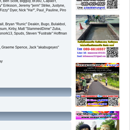
en, Ben Scott, Bigguy, br360, CapadY,
 Eriksson, Jeremy "jerm" Strike, Justyne,
"Fizzy" Dyer, Nick "Ha²", Paul_Pauline, Piro
l, Bryan "Runic" Deakin, Bugo, Bulakbol,
ossum, Kirby, Matt "SlammedDime" Zuba,
 snork13, Spuds, Steven "Fustrate" Hoffman
ele, Graeme Spence, Jack "akabugeyes"
ay