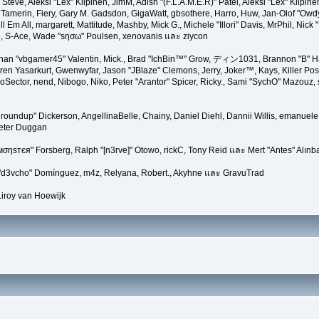
 Steve, Aleksi "Lex" Kilpinen, JimM, Adish "(F.L.A.M.E.R)" Patel, Aleksi "Lex" Kilpin
amerin, Fiery, Gary M. Gadsdon, GigaWatt, gbsothere, Harro, Huw, Jan-Olof "Owdy"
l Em All, margarett, Mattitude, Mashby, Mick G., Michele "Illori" Davis, MrPhil, Nick 
e, S-Ace, Wade "sησω" Poulsen, xenovanis และ ziycon
han "vbgamer45" Valentin, Mick., Brad "IchBin™" Grow, ディン1031, Brannon "B" Hal
ren Yasarkurt, Gwenwyfar, Jason "JBlaze" Clemons, Jerry, Joker™, Kays, Killer P
Sector, nend, Nibogo, Niko, Peter "Arantor" Spicer, Ricky., Sami "SychO" Mazouz,
a "groundup" Dickerson, AngellinaBelle, Chainy, Daniel Diehl, Dannii Willis, emanu
Peter Duggan
мσηѕтєя" Forsberg, Ralph "[n3rve]" Otowo, rickC, Tony Reid และ Mert "Antes" Alınb
 "d3vcho" Domínguez, m4z, Relyana, Robert., Akyhne และ GravuTrad
iroy van Hoewijk