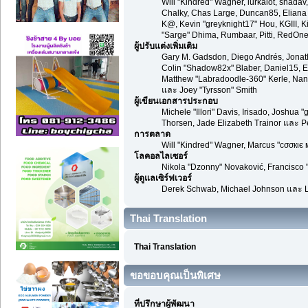
Will "Kindred" Wagner, lurkalot, shadav,
Chalky, Chas Large, Duncan85, Eliana T
K@, Kevin "greyknight17" Hou, KGIII, Kil
"Sarge" Dhima, Rumbaar, Pitti, RedOn
ผู้ปรับแต่งเพิ่มเติม
Gary M. Gadsdon, Diego Andrés, Jonat
Colin "Shadow82x" Blaber, Daniel15, E
Matthew "Labradoodle-360" Kerle, Nano
และ Joey "Tyrsson" Smith
ผู้เขียนเอกสารประกอบ
Michele "Illori" Davis, Irisado, Joshu
Thorsen, Jade Elizabeth Trainor และ 
การตลาด
Will "Kindred" Wagner, Marcus "cσσкιє 
โลคอลไลเซอร์
Nikola "Dzonny" Novaković, Francisco
ผู้ดูแลเซิร์ฟเวอร์
Derek Schwab, Michael Johnson และ L
Thai Translation
Thai Translation
ขอขอบคุณเป็นพิเศษ
ที่ปรึกษาผู้พัฒนา