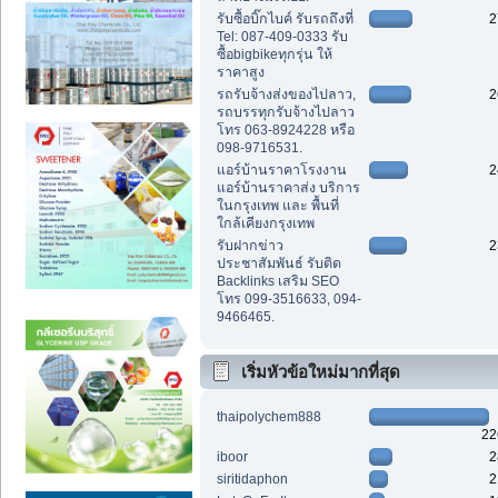
รับซื้อบิ๊กไบค์ รับรถถึงที่
2
Tel: 087-409-0333 รับ
ซื้อbigbikeทุกรุ่น ให้
ราคาสูง
รถรับจ้างส่งของไปลาว,
2
รถบรรทุกรับจ้างไปลาว
โทร 063-8924228 หรือ
098-9716531.
แอร์บ้านราคาโรงงาน
2
แอร์บ้านราคาส่ง บริการ
ในกรุงเทพ และ พื้นที่
ใกล้เคียงกรุงเทพ
รับฝากข่าว
2
ประชาสัมพันธ์ รับติด
Backlinks เสริม SEO
โทร 099-3516633, 094-
9466465.
เริ่มหัวข้อใหม่มากที่สุด
thaipolychem888
22
iboor
2
siritidaphon
2