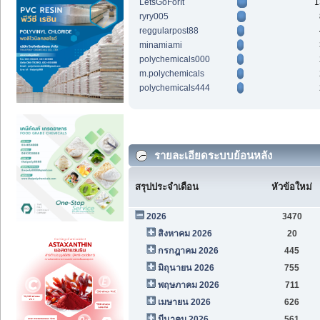
LetsGoForIt
1
ryry005
reggularpost88
minamiami
polychemicals000
m.polychemicals
polychemicals444
รายละเอียดระบบย้อนหลัง
สรุปประจำเดือน
หัวข้อใหม่
2026
3470
สิงหาคม 2026
20
กรกฎาคม 2026
445
มิถุนายน 2026
755
พฤษภาคม 2026
711
เมษายน 2026
626
มีนาคม 2026
561