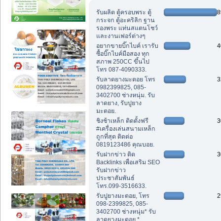
สูงสุด)
รับผลิต ตู้ครอบพระ ตู้
8
กระจก ตู้อะคริลิก ฐาน
รองพระ แท่นสแตนโชว์
และงานเฟอร์ต่างๆ
อยากขายบิ๊กไบค์ เรารับ
4
ซื้อบิ๊กไบค์มือสอง ทุก
สภาพ 250CC ขึ้นไป
โทร 087-4090333.
รับลาดยางมะตอย โทร
3
0982399825, 085-
3402700 ช่างหนุ่ม. รับ
ลาดยาง, รับปูยาง
มะตอย.
ชิงช้าเหล็ก ติดตั้งฟรี
3
#เครื่องเล่นสนามเหล็ก
ถูกที่สุด ติดต่อ
0819123486 คุณบอย.
รับฝากข่าว ติด
3
Backlinks เพื่อเสริม SEO
รับฝากข่าว
ประชาสัมพันธ์
โทร.099-3516633.
รับปูยางมะตอย, โทร
2
098-2399825, 085-
3402700 ช่างหนุ่ม* รับ
ลาดยางมะตอย.*