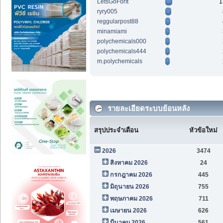
LetsGoForIt
1
ryry005
reggularpost88
minamiami
polychemicals000
polychemicals444
m.polychemicals
รายละเอียดระบบย้อนหลัง
สรุปประจำเดือน
หัวข้อใหม่
2026
3474
สิงหาคม 2026
24
กรกฎาคม 2026
445
มิถุนายน 2026
755
พฤษภาคม 2026
711
เมษายน 2026
626
มีนาคม 2026
561