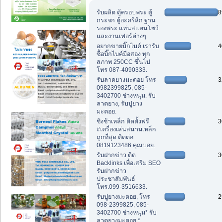
สูงสุด)
รับผลิต ตู้ครอบพระ ตู้
8
กระจก ตู้อะคริลิก ฐาน
รองพระ แท่นสแตนโชว์
และงานเฟอร์ต่างๆ
อยากขายบิ๊กไบค์ เรารับ
4
ซื้อบิ๊กไบค์มือสอง ทุก
สภาพ 250CC ขึ้นไป
โทร 087-4090333.
รับลาดยางมะตอย โทร
3
0982399825, 085-
3402700 ช่างหนุ่ม. รับ
ลาดยาง, รับปูยาง
มะตอย.
ชิงช้าเหล็ก ติดตั้งฟรี
3
#เครื่องเล่นสนามเหล็ก
ถูกที่สุด ติดต่อ
0819123486 คุณบอย.
รับฝากข่าว ติด
3
Backlinks เพื่อเสริม SEO
รับฝากข่าว
ประชาสัมพันธ์
โทร.099-3516633.
รับปูยางมะตอย, โทร
2
098-2399825, 085-
3402700 ช่างหนุ่ม* รับ
ลาดยางมะตอย.*