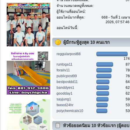
จำนวนหัวข้อทั้งหมด:
37
จำนวนหมวดหมู่ทั้งหมด:
ผู้ใช้งานที่ออนไลน์:
ออนไลน์มากที่สุด:
668 - วันที่ 1 เมษ
2026, 07:57:46
ออนไลน์วันนี้:
ผู้มีกระทู้สูงสุด 10 คนแรก
reggularpost88
174
runtoga11
87
foraliv11
78
publicpost99
76
bestpostdd11
64
banddyes1
62
goodday1
62
sayjung1
59
tweed24hr
53
polychemicals10
53
หัวข้อยอดนิยม 10 หัวข้อแรก (ผู้ตอบ