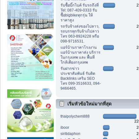
รับซื้อบิ๊กไบค์ รับรถถึงที่
2
Tel: 087-409-0333 รับ
ซื้อbigbikeทุกรุ่น ให้
ราคาสูง
รถรับจ้างส่งของไปลาว,
2
รถบรรทุกรับจ้างไปลาว
โทร 063-8924228 หรือ
098-9716531.
แอร์บ้านราคาโรงงาน
2
แอร์บ้านราคาส่ง บริการ
ในกรุงเทพ และ พื้นที่
ใกล้เคียงกรุงเทพ
รับฝากข่าว
2
ประชาสัมพันธ์ รับติด
Backlinks เสริม SEO
โทร 099-3516633, 094-
9466465.
เริ่มหัวข้อใหม่มากที่สุด
thaipolychem888
22
iboor
2
siritidaphon
2