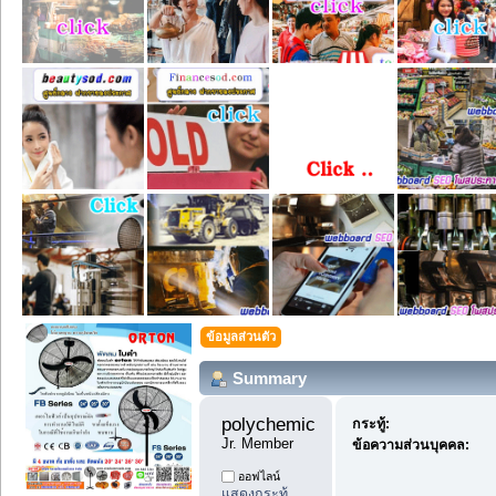
ข้อมูลส่วนตัว
Summary
polychemicals000 
กระทู้:
Jr. Member
ข้อความส่วนบุคคล:
ออฟไลน์
แสดงกระทู้