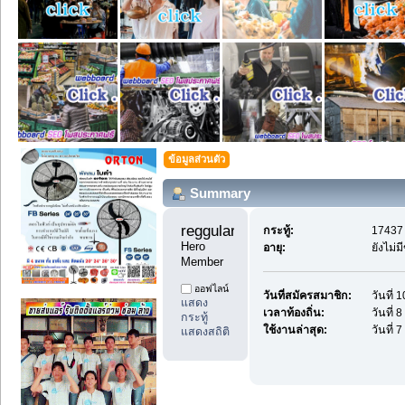
ข้อมูลส่วนตัว
Summary
reggularpost88 
กระทู้:
17437 
Hero 
อายุ:
ยังไม่
Member
ออฟไลน์
วันที่สมัครสมาชิก:
วันที่
แสดง
เวลาท้องถิ่น:
วันที่
กระทู้
ใช้งานล่าสุด:
วันที่
แสดงสถิติ