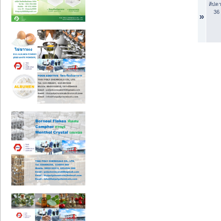
สัปดา
36
»