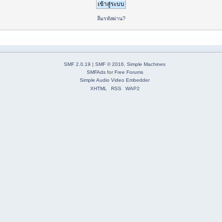
ลืมรหัสผ่าน?
SMF 2.0.19
|
SMF © 2016
,
Simple Machines
SMFAds
for
Free Forums
Simple Audio Video Embedder
XHTML
RSS
WAP2